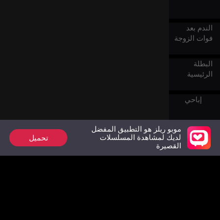
الندم بعد
فوات الزوجة
البطلة
الرئيسية
إباحي
موبو ريلز هو التطبيق المفضل
هروب الأم
تحميل
لديك لمشاهدة المسلسلات
العزباء
القصيرة
الخلاص
الندم