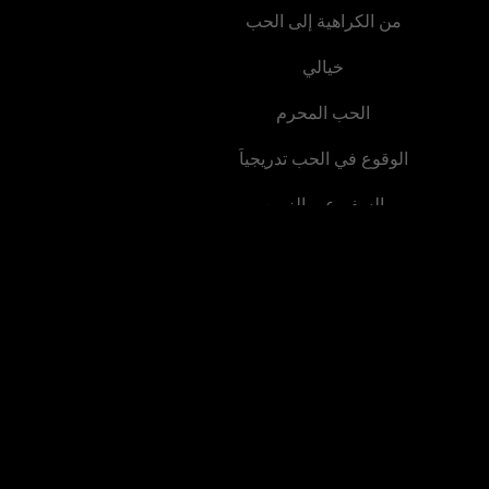
من الكراهية إلى الحب
خيالي
الحب المحرم
الوقوع في الحب تدريجياً
السفر عبر الزمن
خطف
دسائس المحكمة
أزمة نهاية العالم
فرصة ثانية
قصة مؤثرة
الحياة الحضرية