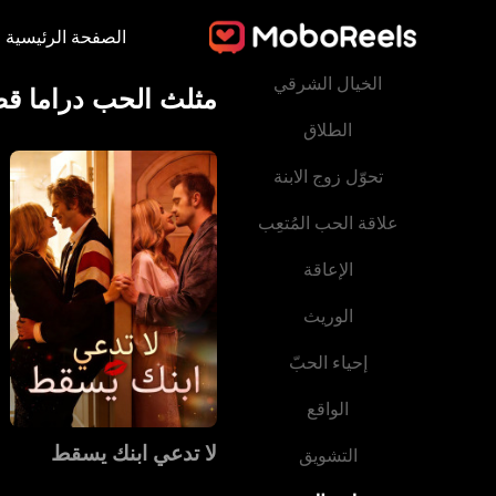
الصفحة الرئيسية
الندم
الخيال الشرقي
مثلث الحب دراما قص
الطلاق
تحوّل زوج الابنة
علاقة الحب المُتعِب
الإعاقة
الوريث
إحياء الحبّ
الواقع
‫لا تدعي ابنك يسقط‬
التشويق