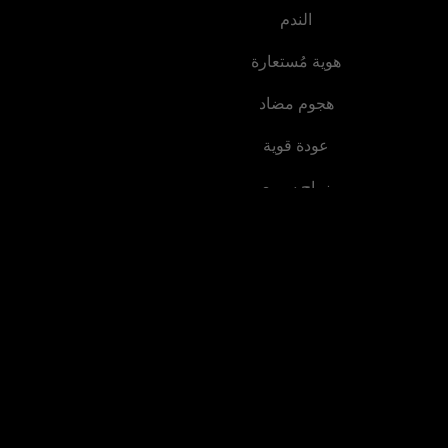
الندم
هوية مُستعارة
هجوم مضاد
عودة قوية
زواج سريع
الأم العزباء
الأرياف
حبيبان منذ الصغر
نهاية سيئة
نهاية سعيدة
زواج