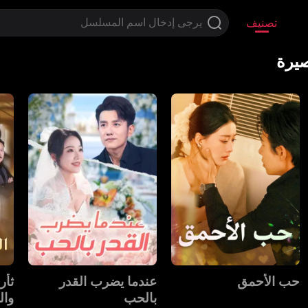
تصنيف
يرة
حب الأحمق
عندما يضرب القدر
ثأر
بالحب
وال