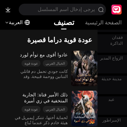
ليلة واحدة
تصنيف
الصفحة الرئيسية
العربية
فقدان
عودة قوية دراما قصيرة
الذاكرة
‫عادوا أقوى مع توأم لورد‬
الزواج المدبر
الخيال الغربي
عودة قوية
ليلة واحدة
طفل ظريف
‫كانت جودي تحمل دم قاتلي
التنانين ووحمة قبيحة. وقد
رومانسي حلو
مدينة حديثة
هجرها خطيبها بول بسبب ذلك.
الندم بعد فوات الزوجة
ثم التقت بنيك، سيد المملكة
المحترقة، الملعون بأن يحترق
ذلك الأمير فتاة: الجارية
حياً لمدة قرن. وكانت لمستها
عبد
المتخفية في زي أميرة
هي الشيء الوحيد القادر على
إخماد النار. وفي إحدى الليالي،
الخيال الغربي
عودة قوية
غادرت وهي حامل بتوأم. بعد
نساء يرتدين ملابس الرجال
خمس سنوات، عادت جودي
‫‫لحماية أختها، تتنكر ‫إيميريل‬ في
الإمبراطور
إلى أراضي التنانين بحثًا عن
هيئة خادم ذكر عندما تُباع
عبد
الخلاص