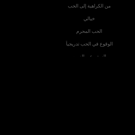
من الكراهية إلى الحب
خيالي
الحب المحرم
الوقوع في الحب تدريجياً
السفر عبر الزمن
خطف
دسائس المحكمة
أزمة نهاية العالم
فرصة ثانية
قصة مؤثرة
الحياة الحضرية