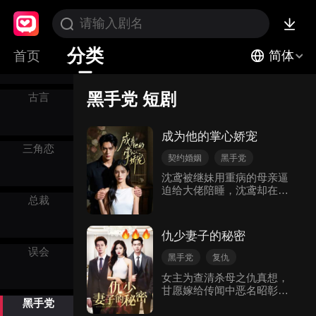
悬念悬疑
分类
首页
简体
黑手党 短剧
古言
成为他的掌心娇宠
三角恋
契约婚姻
黑手党
现代言情
背叛
甜宠
沈鸢被继妹用重病的母亲逼
迫给大佬陪睡，沈鸢却在陪
总裁
睡路上意外救下黑帮首领萧
熠。萧熠对沈鸢一见钟情，
要求沈鸢做自己的未婚妻。
仇少妻子的秘密
两人携手互助，萧熠帮沈鸢
误会
打脸恶毒继妹和黑心前任，
黑手党
复仇
沈鸢也揭露自己的众多马
现代言情
女主为查清杀母之仇真想，
甲，最终惩治继妹渣男，和
甘愿嫁给传闻中恶名昭彰的
萧熠走到一起。
北冥少主北冥仇
黑手党