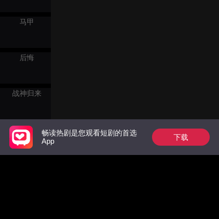
马甲
后悔
战神归来
逆袭反转
畅读热剧是您观看短剧的首选
下载
App
逆袭
闪婚