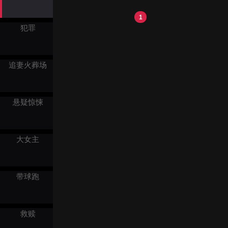
1
犯罪
追妻火葬场
悬疑惊悚
大女主
带球跑
救赎