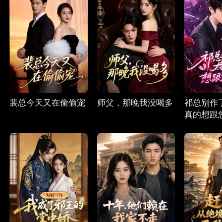
裴总今天又在偷偷宠
师父，那晚我没喝多
祁总别作
真的想跟