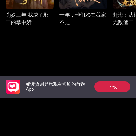
为奴三年 我成了邪
十年，他们赖在我家
赶海：从
王的掌中娇
不走
无敌渔王
畅读热剧是您观看短剧的首选
下载
Follow Us
App
Facebook
YouTube
Instagram
使用条款
|
隐私政策
|
联系我们
© 2018-now CHANGDU (HK) TECHNOLOGY LIMITED