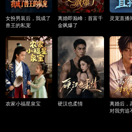
女扮男装后，我成了
离婚即巅峰：首富千
灵宠直播
兽王的私宠
金飒爆了
农家小福星泉宝
硬汉也柔情
离婚后，
对我穷追