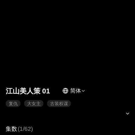
江山美人策 01
简体
复仇
大女主
古装权谋
集数
(1/62)