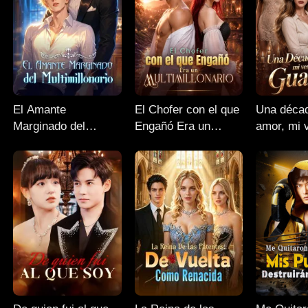
El Amante
El Chofer con el que
Una déca
Marginado del
Engañó Era un
amor, mi 
Multimillonario
Multimillonario
guardián