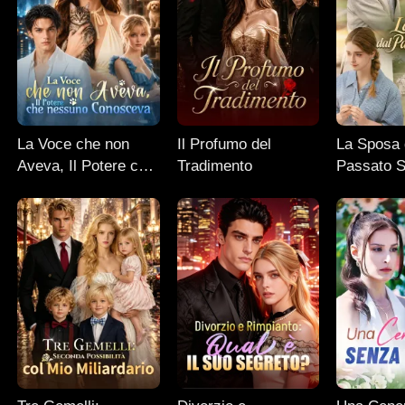
La Voce che non
Il Profumo del
La Sposa 
Aveva, Il Potere che
Tradimento
Passato S
nessuno Conosceva