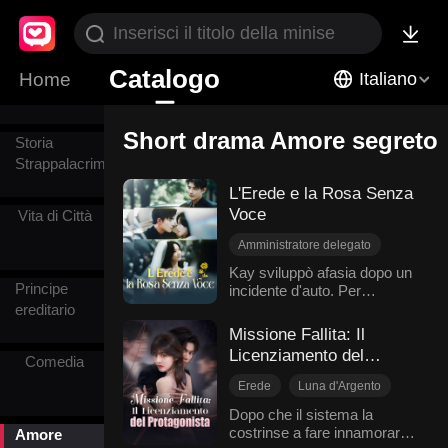
Seconda
Catalogo
Home
Italiano
possibilità
Short drama Amore segreto
Storia
Strappalacrime
L'Erede e la Rosa Senza
Voce
Vita di Città
Amministratore delegato
Amore segreto
Kay sviluppò afasia dopo un
Principe
incidente d'auto. Per
Matrimonio lampo
compiacere la sua nuova
ereditario
Innamoramento Graduale
amante, il suo prossimo ex-
Missione Fallita: Il
Dolcezza
marito propose un finto
Licenziamento del
Romanzo sentimentale moderno
Comedia
divorzio, completamente
Protagonista
ignaro che lei si era già
Erede
Luna d'Argento
disillusa da tempo. Quando
Rimpianto
Dopo che il sistema la
Nathan, erede della famiglia
costrinse a fare innamorare
Amore segreto
Sistema
Amore
Ford, lo scoprì, tornò