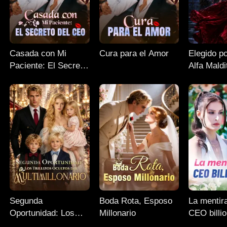
Casada con Mi
Cura para el Amor
Elegido p
Paciente: El Secreto
Alfa Maldi
del CEO
Segunda
Boda Rota, Esposo
La mentir
Oportunidad: Los
Millonario
CEO billio
Trillizos Ocultos del