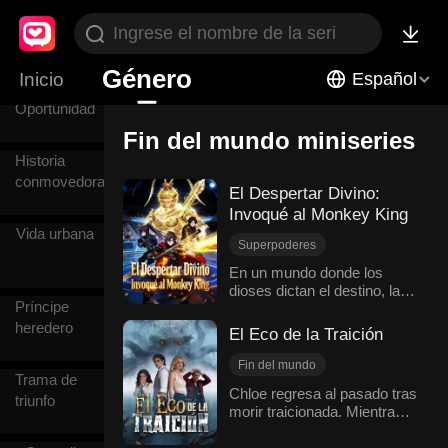
Fin del
mundo
Género
Inicio
Español
Segunda
Oportunidad
Fin del mundo miniseries
Historia
conmovedora
El Despertar Divino:
Invoqué al Monkey King
Vida urbana
Superpoderes
Entusiasmo
En un mundo donde los
dioses dictan el destino, las
Contraataque
Príncipe
naciones luchan a muerte en
Fin del mundo
los Juegos de la Fortuna
heredero
El Eco de la Traición
Transmigración
Nacional, invocando a sus
deidades ancestrales para
Fin del mundo
Trama de
robar recursos. La nación de
Renacimiento
Chloe regresa al pasado tras
Zravine, víctima de su
triunfo
morir traicionada. Mientras
Cambio de destino
historia perdida, está al
todos ríen e ignoran la
Protagonista femenina y empoderada
borde de la aniquilación.
inminente niebla, ella se