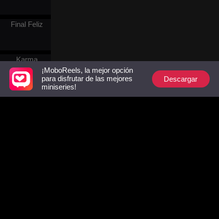
embarazada! Tras el
escándalo, crió a sus trillizos
sola. Trescientos años
Final Feliz
después, un encuentro
accidental de los niños con
su abuela revelará un
mágico secreto sobre su
Karma
verdadero origen que pondrá
¡MoboReels, la mejor opción
todo de cabeza.
Descargar
para disfrutar de las mejores
miniseries!
Matrimonio
Estudiante
Follow Us
Amor
forzado
Facebook
YouTube
Instagram
Términos de Uso
|
Política de Privacidad
|
Contáctenos
© 2018-now CHANGDU (HK) TECHNOLOGY LIMITED
Fantasía