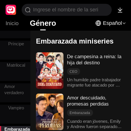
Contraataque
Género
Secretario/a
Inicio
Español
Embarazada miniseries
Príncipe
De campesina a reina: la
hija del destino
Matrilocal
CEO
Aventura de una noche
Un humilde padre trabajador
migrante fue atacado por un
Embarazada
Amor
empleador cruel al no poder
Malentendido
verdadero
cobrar su salario, quedando
Amor descuidado,
Relaciones familiares
hospitalizado en estado
promesas perdidas
Dulzura de amor
crítico. Decidida a exigir el
Vampiro
pago, Kathy fue a la ciudad
Romance moderno
Embarazada
y, inesperadamente, pasó
Romance con canas
Cuando eran jóvenes, Emily
una noche apasionada con
y Andrew fueron separados
Malentendido
el CEO Vincent, siendo
Embarazada