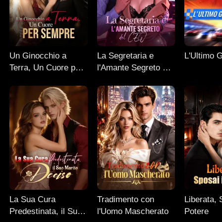
Un Ginocchio a
La Segretaria e
L'Ultimo G
Terra, Un Cuore per
l'Amante Segreto del
Sempre
CEO
La Sua Cura
Tradimento con
Liberata, 
Predestinata, il Suo
l'Uomo Mascherato
Potere