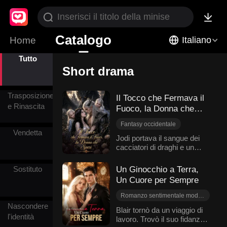
Catalogo
Home
Italiano
Tutto
Short drama
Trasposizione
Il Tocco che Fermava il
e Rinascita
Fuoco, la Donna che
Sparì
Fantasy occidentale
Vendetta
Ritorno
Jodi portava il sangue dei
cacciatori di draghi e un
Avventura di una notte
marchio che la rendeva
Bambini
Dolcezza
brutta. Il suo fidanzato Paul
Un Ginocchio a Terra,
Sostituto
Amore difficile da conquistare
la lasciò per quello. Poi
Un Cuore per Sempre
incontrò Nick, il Signore del
Regno Ardente, condannato
Romanzo sentimentale moderno
a bruciare vivo per un
Nascondere
Miliardari
Vendetta
Blair tornò da un viaggio di
secolo. Il suo tocco era
l'identità
lavoro. Trovò il suo fidanzato
Segretario
l'unica cosa che poteva