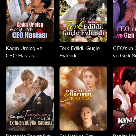
Kadın Ürolog ve
Terk Edildi, Güçle
CEO'nun S
CEO Hastası
Evlendi
ve Gizli S