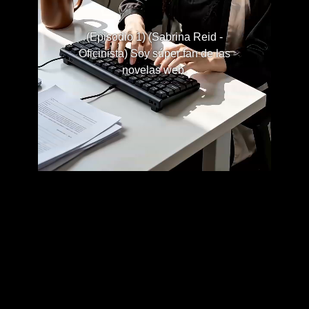
(Episodio 1) (Sabrina Reid -
Oficinista) Soy súper fan de las
novelas web.