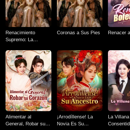
Renacimiento
Coronas a Sus Pies
Renacer a
Supremo: La
Verdadera Diosa del
Amor
Alimentar al
¡Arrodíllense! La
La Villana
General, Robar su
Novia Es Su
Consenti