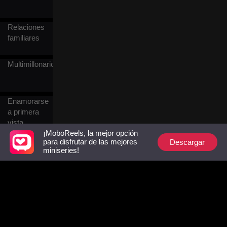
poderoso y atractivo que
fingía para sobrevivir.
Relaciones
familiares
Multimillonario
Enamorarse
a primera
vista
¡MoboReels, la mejor opción
Amor
Descargar
para disfrutar de las mejores
platónico
miniseries!
del pasado
Romance
adolescente
Kung Fu