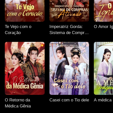
Te Vejo com o
Imperatriz Gorda:
O Amor I
Coração
Sistema de Compras
Ativado
O Retorno da
Casei com o Tio dele
A médica 
Médica Gênia