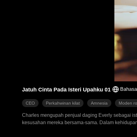
Jatuh Cinta Pada Isteri Upahku 01
Bahasa
CEO
Perkahwinan kilat
Amnesia
Moden ro
Charles mengupah penjual daging Everly sebagai is
kesusahan mereka bersama-sama. Dalam kehidupan 
yang penuh misteri serta masa lalu Everly. Akhirnya,