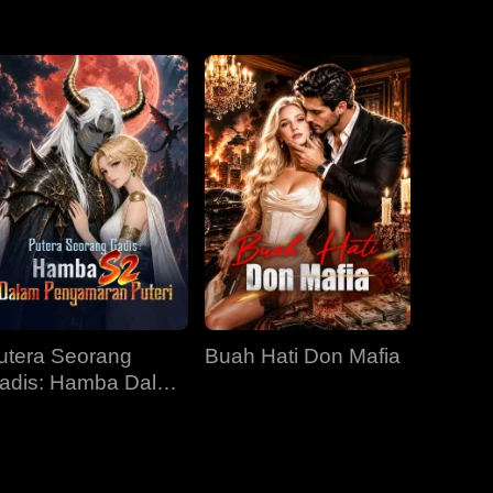
Episod 31
Episod 32
Episod 33
Episod 34
Episod 35
Episod 36
Episod 37
Episod 38
Episod 39
Episod 40
utera Seorang
Buah Hati Don Mafia
adis: Hamba Dalam
enyamaran Puteri