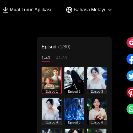
Muat Turun Aplikasi
Bahasa Melayu
Episod
(1/80)
1-40
41-80
Episod 1
Episod 2
Episod 3
Episod 4
Episod 5
Episod 6