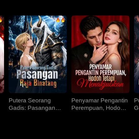
Putera Seorang
Penyamar Pengantin
P
Gadis: Pasangan
Perempuan, Hodoh
G
Raja Binatang
Tetapi Menakjubkan
P