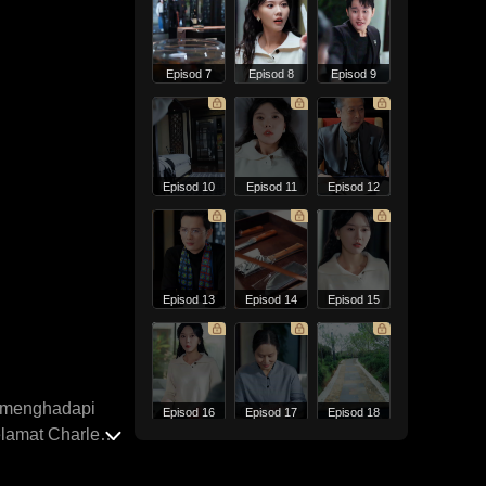
Episod 7
Episod 8
Episod 9
Episod 10
Episod 11
Episod 12
Episod 13
Episod 14
Episod 15
a menghadapi
Episod 16
Episod 17
Episod 18
lamat Charles