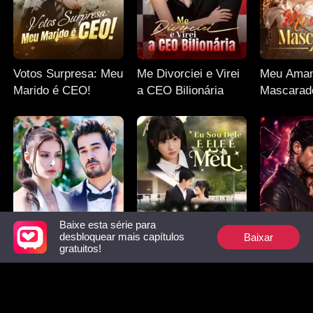
Votos Surpresa: Meu
Me Divorciei e Virei
Meu Aman
Marido é CEO!
a CEO Bilionária
Mascarad
Baixe esta série para
Baixar
desbloquear mais capítulos
gratuitos!
A Vida Dupla de um
Eu Sou Dele E Ele É
A Noiva do
Bilionário
Meu
em Coma