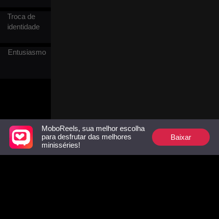
Troca de
identidade
Entusiasmo
MoboReels, sua melhor escolha
Baixar
para desfrutar das melhores
minisséries!