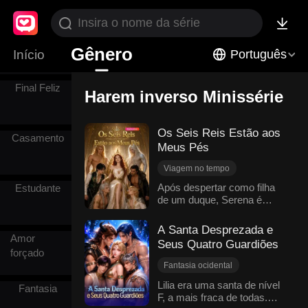
infância
Final Triste
Gênero
Início
Português
Final Feliz
Harem inverso Minissérie
Os Seis Reis Estão aos
Casamento
Meus Pés
Viagem no tempo
Doçura de amor
Após despertar como filha
Estudante
de um duque, Serena é
Redenção
odiada por seis reis
Contra-ataque
poderosos: o Soberano
A Santa Desprezada e
Harem inverso
Dragão, o Vampiro, o Tritão,
Amor
Seus Quatro Guardiões
Fantasia ocidental
o Elfo, o Rei Lobo e o Rei
forçado
dos Deuses. Para mudar
Fantasia ocidental
seu destino, ela precisa
Heroína inspiradora
Lilia era uma santa de nível
desmascarar as mentiras da
Fantasia
F, a mais fraca de todas.
Harem inverso
irmã, recuperar o filho