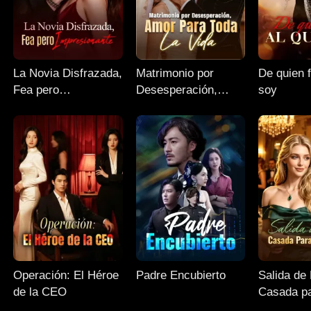
La Novia Disfrazada,
Matrimonio por
De quien f
Fea pero
Desesperación,
soy
Impresionante
Amor para Toda la
Vida
Operación: El Héroe
Padre Encubierto
Salida de 
de la CEO
Casada pa
Venganza