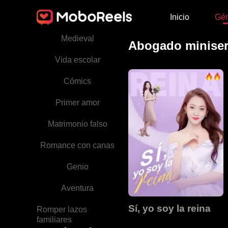
Inicio
Gé
Peleas familiares
Medieval
Abogado miniser
Vida escolar
Cómics
Primer amor
Matrimonio falso
Romance con canas
Genio
Aventura
Sí, yo soy la reina
Romper lazos
familiares