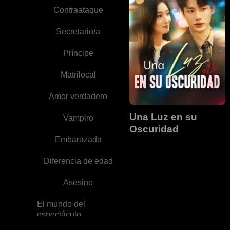
Contraataque
Secretario/a
Príncipe
Matrilocal
Amor verdadero
Una Luz en su
Vampiro
Oscuridad
Embarazada
Diferencia de edad
Asesino
El mundo del
espectáculo
Aventura de una