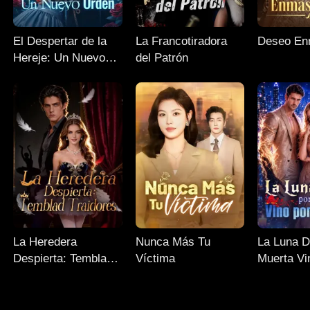
El Despertar de la
La Francotiradora
Deseo En
Hereje: Un Nuevo
del Patrón
Orden
La Heredera
Nunca Más Tu
La Luna D
Despierta: Temblad
Víctima
Muerta Vi
Traidores
Sangre