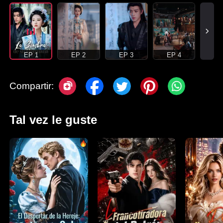
EP 1
EP 2
EP 3
EP 4
Compartir:
Tal vez le guste