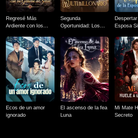
Regresé Más
Segunda
Despertar
Ardiente con los
Oportunidad: Los
Esposa Si
Gemelos del Señor
Trillizos Ocultos del
Multimillonario
Ecos de un amor
El ascenso de la fea
Mi Mate H
ignorado
Luna
Secreto