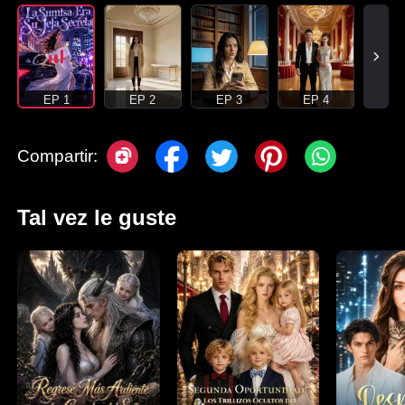
EP 1
EP 2
EP 3
EP 4
Compartir:
Tal vez le guste