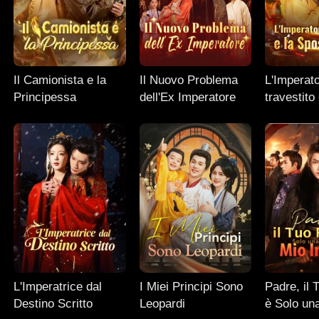
Il Camionista e la
Il Nuovo Problema
L'Imperat
Principessa
dell'Ex Imperatore
travestito
Fedele
L'Imperatrice dal
I Miei Principi Sono
Padre, il
Destino Scritto
Leopardi
è Solo una