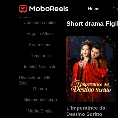
Amore difficile da
conquistare
Home
Ca
Storia centrata sulla
donna
Short drama Figl
Contenuto erotico
Fuga in Attesa
Redenzione
Rimpianto
Identità Nascoste
Rivoluzione delle
Sorti
Ritorno
Matrimonio lampo
L'Imperatrice dal
Madre Single
Destino Scritto