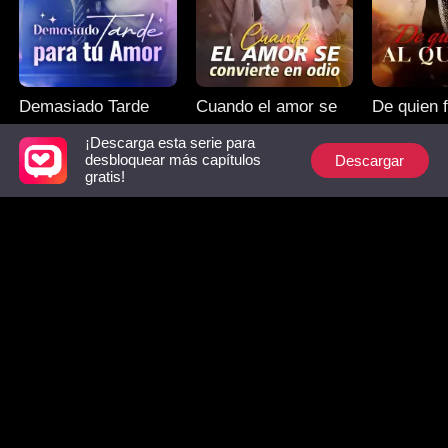
Demasiado Tarde
Cuando el amor se
De quien f
para tu Amor
convierte en odio
soy
¡Descarga esta serie para
Descargar
desbloquear más capítulos
gratis!
Nunca Más Tu
Un Pacto con el
La Segun
Víctima
Peligro
Oportunid
Hacker