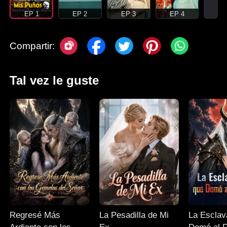
EP 1
EP 2
EP 3
EP 4
Compartir:
Tal vez le guste
Regresé Más
La Pesadilla de Mi
La Esclav