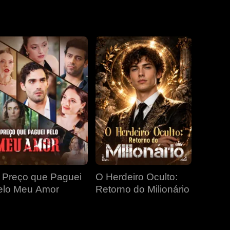
EP 19
EP 20
EP 21
EP 22
EP 23
EP 24
EP 25
EP 26
EP 27
 Preço que Paguei
O Herdeiro Oculto:
EP 28
EP 29
EP 30
elo Meu Amor
Retorno do Milionário