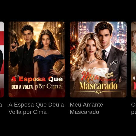
a
A Esposa Que Deu a
Meu Amante
O
Volta por Cima
Mascarado
p