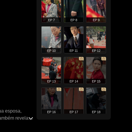
EP 7
EP 8
EP 9
EP 10
EP 11
EP 12
EP 13
EP 14
EP 15
sua esposa,
EP 16
EP 17
EP 18
 também revela