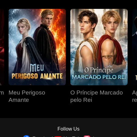
om
Meu Perigoso
O Príncipe Marcado
A
Amante
pelo Rei
r
r
á
Follow Us