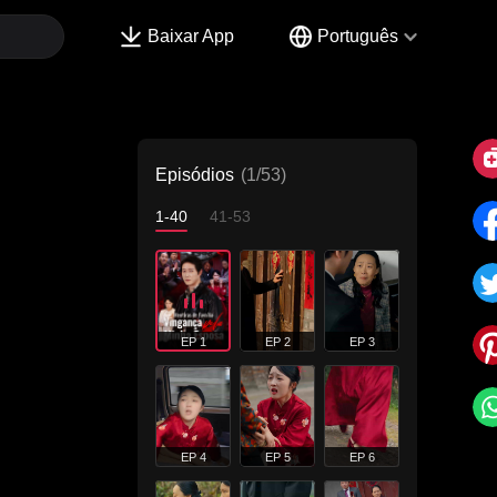
Baixar App
Português
Episódios
(1/53)
1-40
41-53
EP 1
EP 2
EP 3
EP 4
EP 5
EP 6