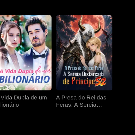
EP 31
EP 32
EP 33
EP 34
EP 35
EP 36
EP 37
EP 38
EP 39
EP 40
 Vida Dupla de um
A Presa do Rei das
lionário
Feras: A Sereia
Disfarçada de
Príncipe