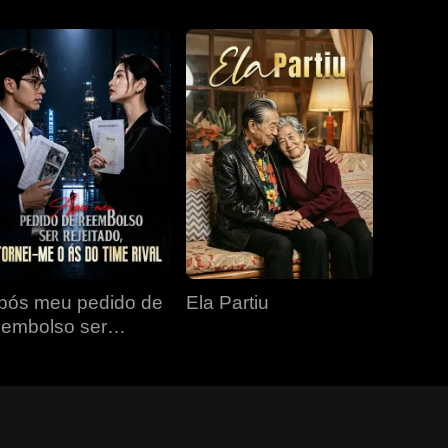
pós meu pedido de
Ela Partiu
eembolso ser
ejeitado, tornei-me o
s do time rival