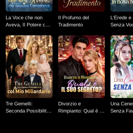
La Voce che non
Il Profumo del
L'Erede e
Aveva, Il Potere che
Tradimento
Senza Vo
nessuno Conosceva
Tre Gemelli:
Divorzio e
Una Cener
Seconda Possibilità
Rimpianto: Qual è il
Senza Fa
col Mio Miliardario
Suo Segreto?