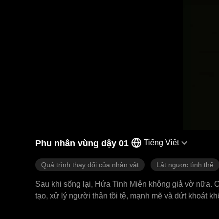
Phu nhân vùng dậy 01
Tiếng Việt
Quá trình thay đổi của nhân vật
Lật ngược tình thế
Sau khi sống lại, Hứa Tinh Miên không giả vờ nữa. C
tạo, xử lý người thân tồi tệ, mạnh mẽ và dứt khoát 
lại chính là vệ sĩ bí ẩn luôn âm thầm bảo vệ cô ngà