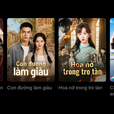
ần nảy sinh, đêm ngày quan tâm, yêu thương không rời...
ện
Con đường làm giàu
Hoa nở trong tro tàn
C
a