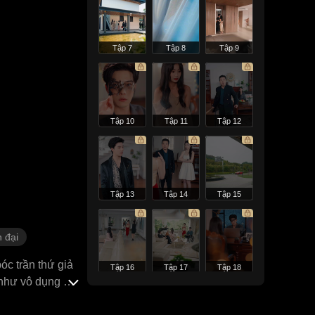
Tập 7
Tập 8
Tập 9
Tập 10
Tập 11
Tập 12
Tập 13
Tập 14
Tập 15
n đại
óc trần thứ giả
Tập 16
Tập 17
Tập 18
 như vô dụng ấy,
g lần thăm dò