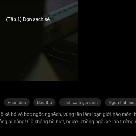
(Tập 1) Dọn sạch sẽ
Phản đòn
Báo thù
Tình cảm gia đình
Ngôn tình hiệ
ô xé bỏ vỏ bọc ngốc nghếch, vùng lên làm loạn giới hào môn: b
không ai bằng! Cô không hề biết, người chồng ngồi xe lăn tưởng
y đêm. Cuộc hôn nhân tưởng chỉ là đóng kịch, nhưng trong nhữn