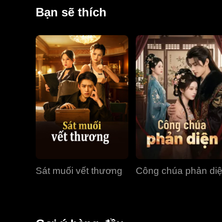
đầy ẩn ý, cả hai lại thật lòng rung động. Tình cảm d
Bạn sẽ thích
Sát muối vết thương
Công chúa phản di