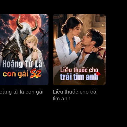
Tập 31
Tập 32
Tập 33
Tập 34
Tập 35
Tập 36
Tập 37
Tập 38
Tập 39
Tập 40
oàng tử là con gái
Liều thuốc cho trái
tim anh