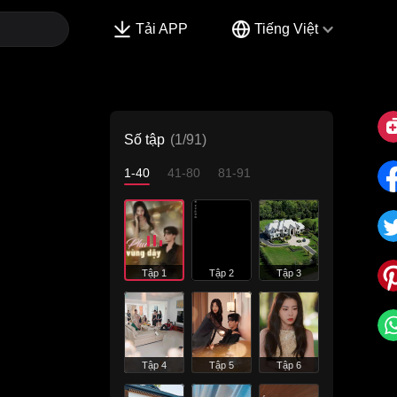
Tải APP
Tiếng Việt
Số tập
(1/91)
1-40
41-80
81-91
Tập 1
Tập 2
Tập 3
Tập 4
Tập 5
Tập 6