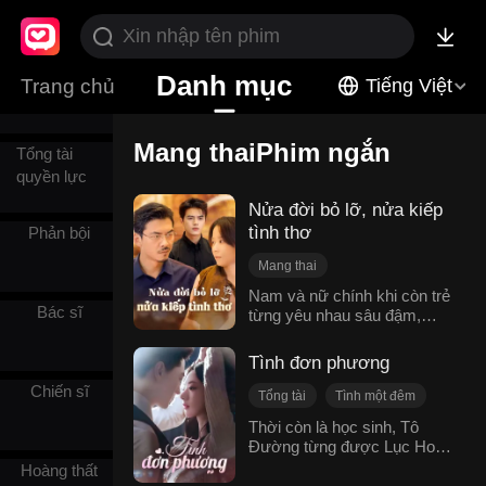
thượng
Người sói
Danh mục
Trang chủ
Tiếng Việt
Mang thaiPhim ngắn
Tổng tài
quyền lực
Nửa đời bỏ lỡ, nửa kiếp
tình thơ
Phản bội
Mang thai
Tình yêu tuổi già
Nam và nữ chính khi còn trẻ
Bác sĩ
từng yêu nhau sâu đậm,
Hiểu lầm
nhưng bị mẹ chồng chia rẽ.
Gương vỡ lại lành
Nữ chính sau khi sinh con
Tình đơn phương
Câu chuyện lấy nước mắt
thì bị ép phải chia cách với
Tình cảm gia đình
Chiến sĩ
đứa con mới chào đời. Sau
Tổng tài
Tình một đêm
đó, cô đi tìm con thì bị mẹ
Ngôn tình hiện đại
Quá trình thay đổi của nhân vật
Thời còn là học sinh, Tô
chồng lừa rằng con đã mất
Đường từng được Lục Hoài
Mang thai
vì bệnh, chồng thì đã có
Thanh cứu giúp, từ đó bắt
Hoàng thất
Ngôn tình hiện đại
người mới, còn cô thì bị đuổi
đầu một mối tình đơn