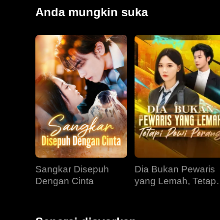
hampir terbongkar, Andrew berhadapan dengannya de
Anda mungkin suka
Barulah apabila Mia memakai gaun pengantin, dan be
Bennett. Hanya ketika itu Mia menyedari bahawa dia t
Sangkar Disepuh
Dia Bukan Pewaris
Dengan Cinta
yang Lemah, Tetapi
Dewi Perang