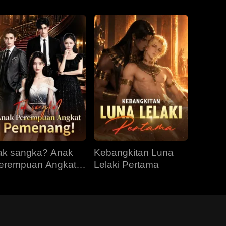
ak sangka? Anak
Kebangkitan Luna
erempuan Angkat
Lelaki Pertama
emenang!