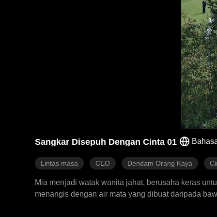
Sangkar Disepuh Dengan Cinta 01
Bahasa
Lintas masa
CEO
Dendam Orang Kaya
Ci
Mia menjadi watak wanita jahat, berusaha keras unt
menangis dengan air mata yang dibuat daripada b
mendedahkannya. Sebaliknya, dia melindungi Mia d