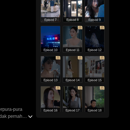
Episod 7
Episod 8
Episod 9
Episod 10
Episod 11
Episod 12
Episod 13
Episod 14
Episod 15
erpura-pura
Episod 16
Episod 17
Episod 18
dak pernah
cangan Mia