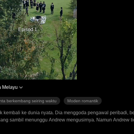
Episod 1
 Melayu
nta berkembang seiring waktu
Moden romantik
uk kembali ke dunia nyata. Dia menggoda pengawal peribadi, b
awang sambil menunggu Andrew mengusirnya. Namun Andrew ti
alam perebutan kuasa keluarga yang sengit, dan walaupun ran