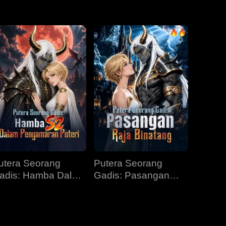
Episod 31
Episod 32
Episod 33
Episod 34
Episod 35
Episod 36
Episod 37
Episod 38
Episod 39
Episod 40
utera Seorang
Putera Seorang
adis: Hamba Dalam
Gadis: Pasangan
enyamaran Puteri
Raja Binatang