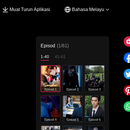
Muat Turun Aplikasi
Bahasa Melayu
Episod
(1/61)
1-40
41-61
Episod 1
Episod 2
Episod 3
Episod 4
Episod 5
Episod 6