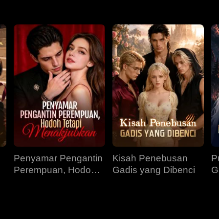
Penyamar Pengantin
Kisah Penebusan
P
Perempuan, Hodoh
Gadis yang Dibenci
G
Tetapi Menakjubkan
P