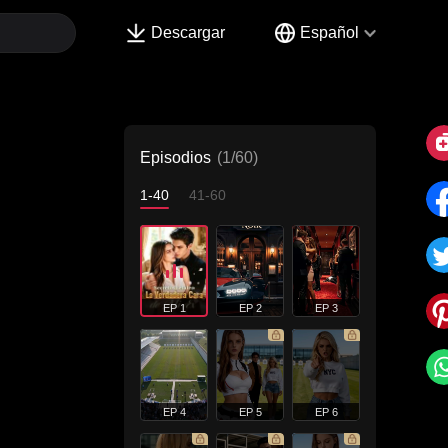
Descargar
Español
Episodios
(1/60)
1-40
41-60
EP 1
EP 2
EP 3
EP 4
EP 5
EP 6