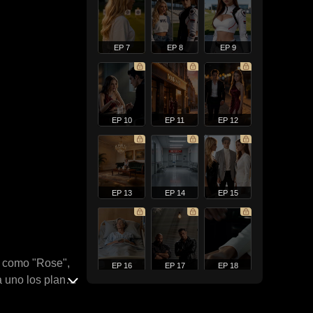
EP 7
EP 8
EP 9
EP 10
EP 11
EP 12
EP 13
EP 14
EP 15
a como "Rose",
EP 16
EP 17
EP 18
a uno los planes