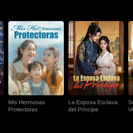
Mis Hermosas
La Esposa Esclava
S
Protectoras
del Príncipe
V
M