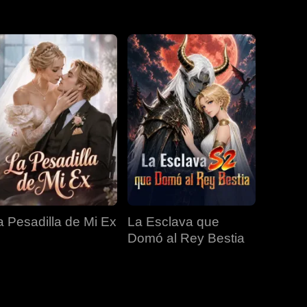
EP 31
EP 32
EP 33
EP 34
EP 35
EP 36
EP 37
EP 38
EP 39
EP 40
a Pesadilla de Mi Ex
La Esclava que
Domó al Rey Bestia