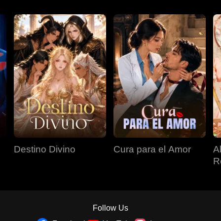
Destino Divino
Cura para el Amor
A
R
Follow Us