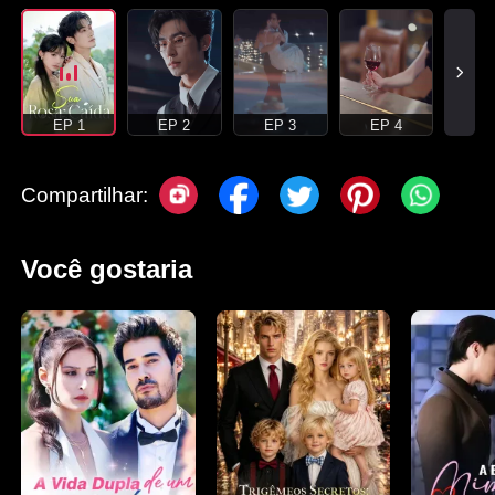
EP 1
EP 2
EP 3
EP 4
Compartilhar:
Você gostaria