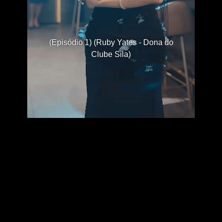
(Episódio 1) (Ruby Yates - Dona do
Clube Sila)