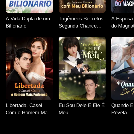
A Vida Dupla de um
Trigêmeos Secretos:
A Esposa
Bilionário
Segunda Chance
do Magnat
com Meu Bilionário
Libertada, Casei
Eu Sou Dele E Ele É
Quando E
Com o Homem Mais
Meu
Revela
Poderoso