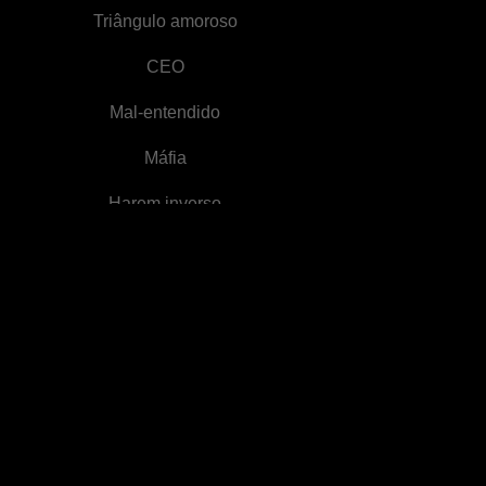
Triângulo amoroso
CEO
Mal-entendido
Máfia
Harem inverso
Crime
Reconquista difícil
Heroína inspiradora
Conteúdo erótico
Fuga da grávida
Redenção