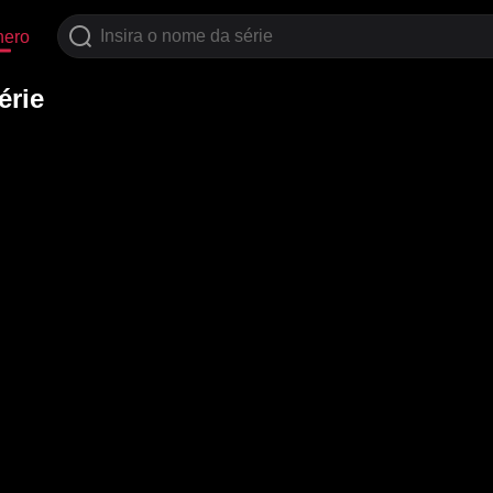
nero
érie