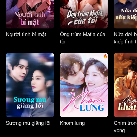
Người tình bí mật
Ông trùm Mafia của
Nửa đời b
tôi
kiếp tình 
Sương mù giăng lối
Khom lưng
Chìm tron
vọng