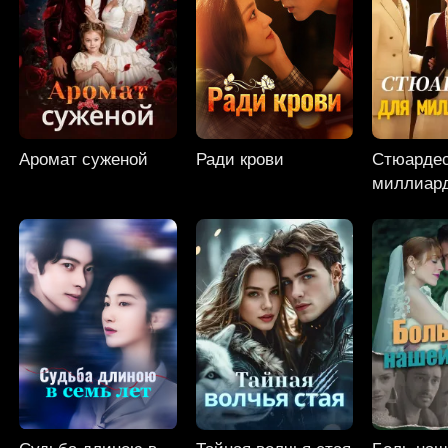
Аромат суженой
Ради крови
Стюардес
миллиар