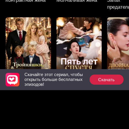
Контрактная жена
Молчаливая жена
Запах
предател
Скачайте этот сериал, чтобы
Скачать
открыть больше бесплатных
Тройняшки,
Пять лет спустя
ДВОЙНА
эпизодов!
изменившие всё
МИЛЛИА
Рекомендованные