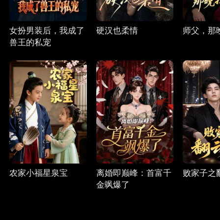
女扮男装后，我成了
硬汉也柔情
师父，那
兽王的私宠
农家小福星泉宝
离婚即巅峰：首富千
败家子之
金飒爆了