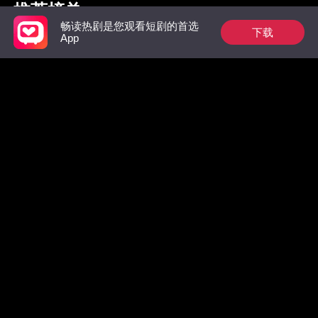
推荐榜单
畅读热剧是您观看短剧的首选
下载
App
枭爷夫人她来自农村
祁总别作了，太太是
羔羊
真的想跟您离婚了