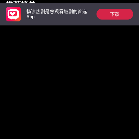
推荐榜单
畅读热剧是您观看短剧的首选
下载
App
枭爷夫人她来自农村
完蛋！大佬逼我分手
抱歉，我
万总裁