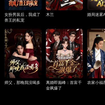
女扮男装后，我成了
木兰
婚局迷雾A
兽王的私宠
师父，那晚我没喝多
离婚即巅峰：首富千
农家小福
金飒爆了