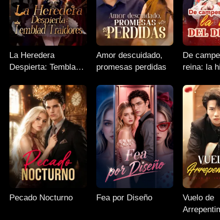
La Heredera
Amor descuidado,
De campe
Despierta: Temblad
promesas perdidas
reina: la h
Traidores
destino
Pecado Nocturno
Fea por Diseño
Vuelo de
Arrepenti