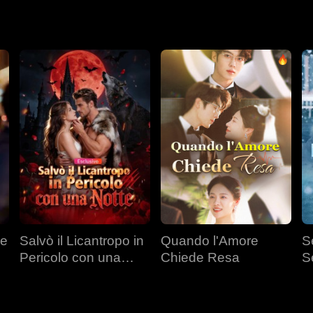
mentre Jonathan lotta con i suoi sentimenti, scopre la verità: Lilli
 rinascere? Riusciranno a ritrovarsi prima che sia troppo tardi?
 e
Salvò il Licantropo in
Quando l'Amore
Se
Pericolo con una
Chiede Resa
S
Notte