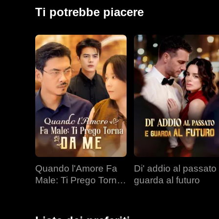
fidanzata Ashley, e fece di tutto per ferire Lillian. Ma 
Ti potrebbe piacere
gravemente malata quando lo lasciò. Il loro amore può
Quando l'Amore Fa
Di' addio al passato
Male: Ti Prego Torna
guarda al futuro
da Me