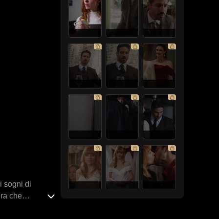
i sogni di
era che
, con la nuova