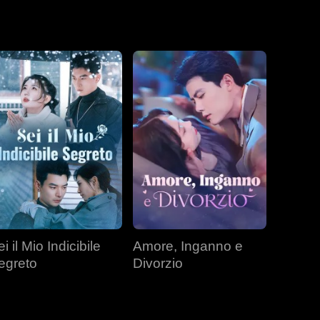
an era già
i il Mio Indicibile
Amore, Inganno e
egreto
Divorzio