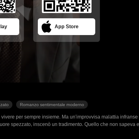
lay
App Store
zato
Romanzo sentimentale moderno
i vivere per sempre insieme. Ma un'improvvisa malattia infranse 
 cuore spezzato, inscenò un tradimento. Quello che non sapeva 
endola infedele, iniziò a odiarla. Un anno dopo, tornò come CEO