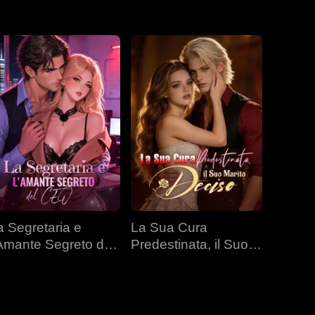
a Segretaria e
La Sua Cura
'Amante Segreto del
Predestinata, il Suo
EO
Marito Deciso