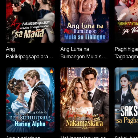
Ang
Ang Luna na
Paghihiga
Pakikipagsapalaran
Bumangon Mula sa
Tagapagm
ni Miss
Libingan
Ballet
Sharpshooter sa
Mafia