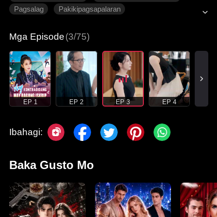
Pagsalag
Pakikipagsapalaran
Pagmamahalan ng Pamilya
Makabagong Romansa
Mga Episode
(3/75)
EP 1
EP 2
EP 3
EP 4
Ibahagi:
Baka Gusto Mo