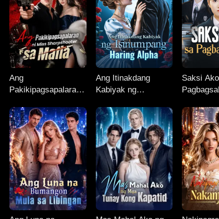
Ang
Ang Itinakdang
Saksi Ako
Pakikipagsapalaran
Kabiyak ng
Pagbagsak
ni Miss
Isinumpang Haring
Sharpshooter sa
Alpha
Mafia