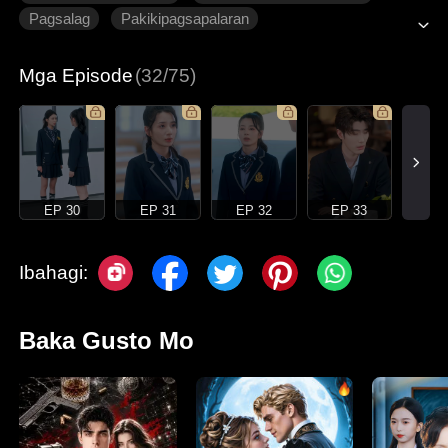
Pagsalag
Pakikipagsapalaran
Pagmamahalan ng Pamilya
Makabagong Romansa
Mga Episode
(32/75)
EP 30
EP 31
EP 32
EP 33
Ibahagi:
Baka Gusto Mo