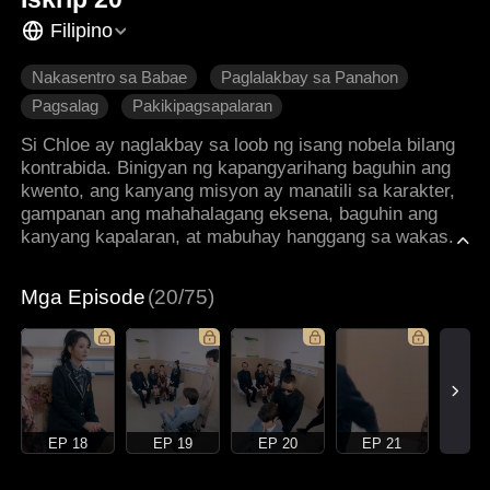
Filipino
Nakasentro sa Babae
Paglalakbay sa Panahon
Pagsalag
Pakikipagsapalaran
Pagmamahalan ng Pamilya
Makabagong Romansa
Si Chloe ay naglakbay sa loob ng isang nobela bilang
kontrabida. Binigyan ng kapangyarihang baguhin ang
kwento, ang kanyang misyon ay manatili sa karakter,
gampanan ang mahahalagang eksena, baguhin ang
kanyang kapalaran, at mabuhay hanggang sa wakas.
Mga Episode
(20/75)
EP 18
EP 19
EP 20
EP 21