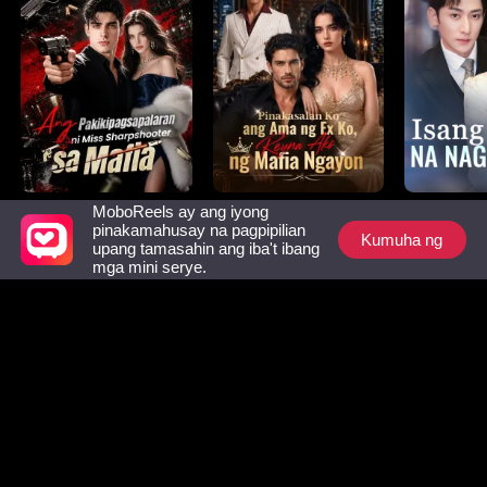
MoboReels ay ang iyong
Ang
Pinakasalan Ko ang
Isang Buh
pinakamahusay na pagpipilian
Pakikipagsapalaran
Ama ng Ex Ko,
Naghigant
Kumuha ng
upang tamasahin ang iba't ibang
ni Miss
Reyna Ako ng Mafia
mga mini serye.
Sharpshooter sa
Ngayon
Mafia
Listahan ng mga Dapat Bantayan