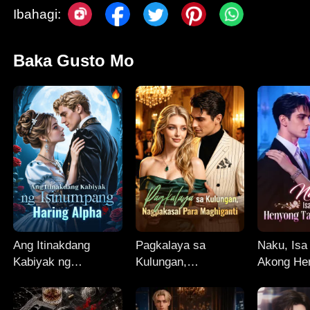
Ibahagi:
Baka Gusto Mo
Ang Itinakdang
Pagkalaya sa
Naku, Isa
Kabiyak ng
Kulungan,
Akong He
Isinumpang Haring
Nagpakasal Para
Tagapagm
Alpha
Maghiganti