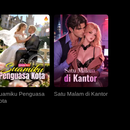
EP 31
EP 32
EP 33
EP 34
EP 35
EP 36
EP 37
EP 38
EP 39
EP 40
uamiku Penguasa
Satu Malam di Kantor
ota