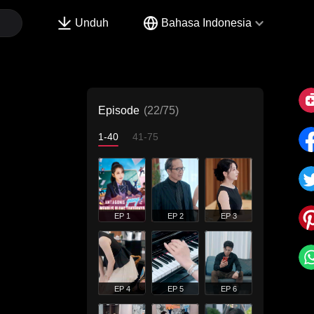
Unduh
Bahasa Indonesia
Episode
(22/75)
1-40
41-75
EP 1
EP 2
EP 3
EP 4
EP 5
EP 6