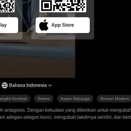
lay
App Store
Bahasa Indonesia
angkit Kembali
Sistem
Ikatan Keluarga
Roman Modern
h antagonis. Dengan kekuatan yang diberikan untuk mengubah a
ni adegan-adegan kunci, mengubah takdirnya sendiri, dan ber