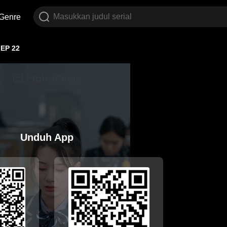
Genre
EP 22
Unduh App