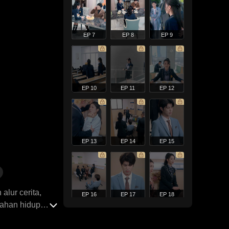
EP 7
EP 8
EP 9
EP 10
EP 11
EP 12
EP 13
EP 14
EP 15
lur cerita,
EP 16
EP 17
EP 18
tahan hidup